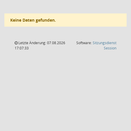
Keine Daten gefunden.
Letzte Änderung: 07.08.2026
Software:
Sitzungsdienst
(Wird in
17:07:33
Session