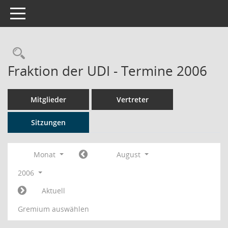
Toggle navigation
Rechercheauswahl
Fraktion der UDI - Termine 2006
Mitglieder
Vertreter
Sitzungen
Monat
August
2006
Aktuell
Gremium auswählen