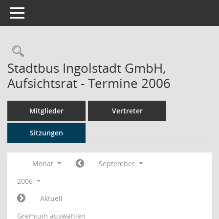
Toggle navigation
Rechercheauswahl
Stadtbus Ingolstadt GmbH,
Aufsichtsrat - Termine 2006
Mitglieder
Vertreter
Sitzungen
Monat
September
2006
Aktuell
Gremium auswählen