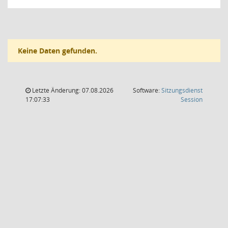
Keine Daten gefunden.
Letzte Änderung: 07.08.2026
Software:
Sitzungsdienst
(Wird in
17:07:33
Session