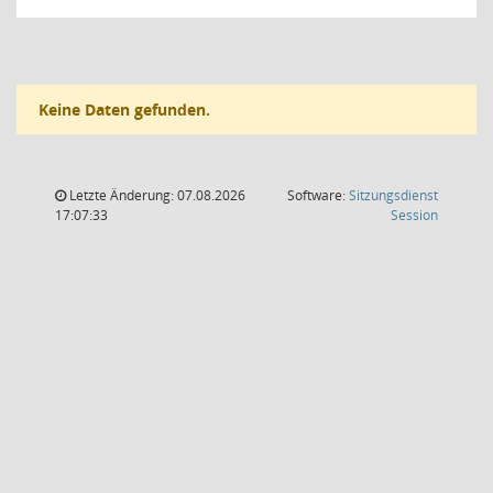
Keine Daten gefunden.
Letzte Änderung: 07.08.2026
Software:
Sitzungsdienst
(Wird in
17:07:33
Session