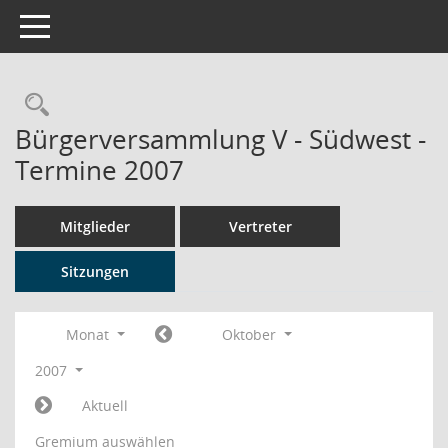
Toggle navigation
Rechercheauswahl
Bürgerversammlung V - Südwest -
Termine 2007
Mitglieder
Vertreter
Sitzungen
Monat
Oktober
2007
Aktuell
Gremium auswählen