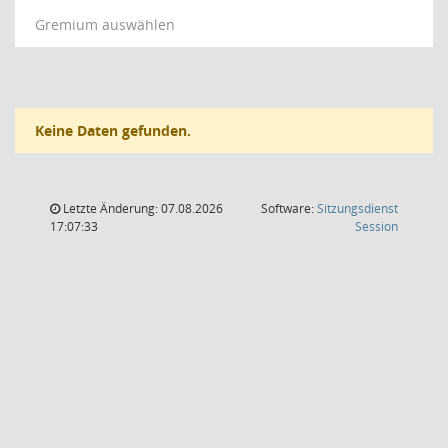
Gremium auswählen
Keine Daten gefunden.
Letzte Änderung: 07.08.2026
Software:
Sitzungsdienst
(Wird in
17:07:33
Session