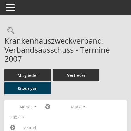
Toggle navigation
Rechercheauswahl
Krankenhauszweckverband,
Verbandsausschuss - Termine
2007
Mitglieder
Vertreter
Sitzungen
Monat
März
2007
Aktuell