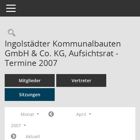
Toggle navigation
Rechercheauswahl
Ingolstädter Kommunalbauten
GmbH & Co. KG, Aufsichtsrat -
Termine 2007
Mitglieder
Vertreter
Sitzungen
Monat
April
2007
Aktuell