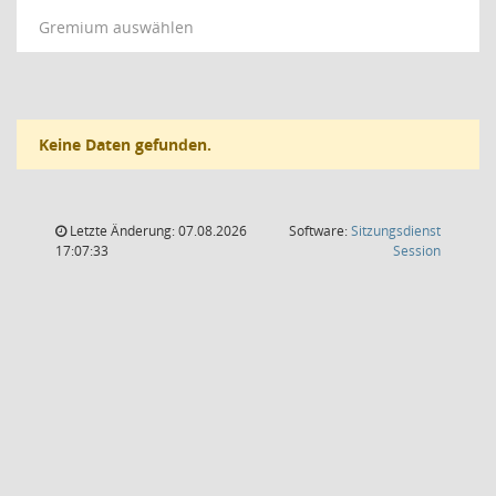
Gremium auswählen
Keine Daten gefunden.
Letzte Änderung: 07.08.2026
Software:
Sitzungsdienst
(Wird in
17:07:33
Session