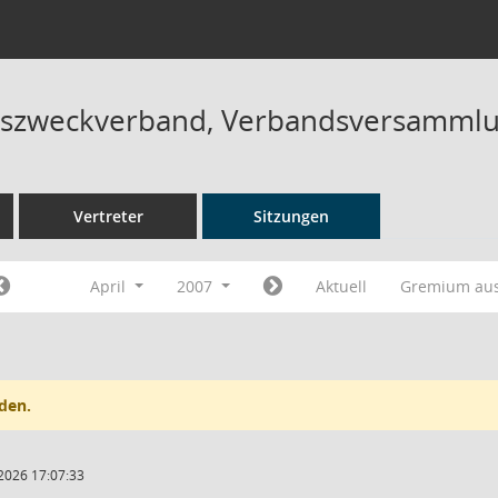
szweckverband, Verbandsversammlu
Vertreter
Sitzungen
April
2007
Aktuell
Gremium au
den.
2026 17:07:33