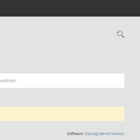
Rec
swählen
(Wird in
Software:
Sitzungsdienst
Session