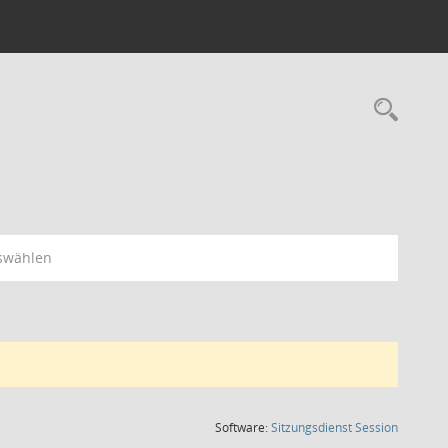
Rec
swählen
(Wird in
Software:
Sitzungsdienst
Session