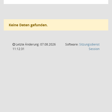
Keine Daten gefunden.
Letzte Änderung: 07.08.2026
Software:
Sitzungsdienst
(Wird in
11:12:31
Session