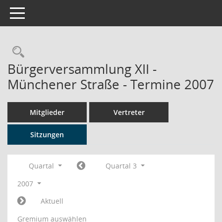
Toggle navigation
Rechercheauswahl
Bürgerversammlung XII -
Münchener Straße - Termine 2007
Mitglieder
Vertreter
Sitzungen
Quartal
Quartal 3
2007
Aktuell
Gremium auswählen