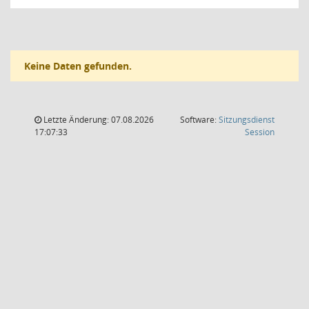
Keine Daten gefunden.
Letzte Änderung: 07.08.2026
Software:
Sitzungsdienst
(Wird in
17:07:33
Session