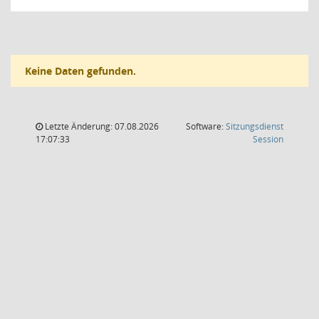
Keine Daten gefunden.
Letzte Änderung: 07.08.2026
Software:
Sitzungsdienst
(Wird in
17:07:33
Session