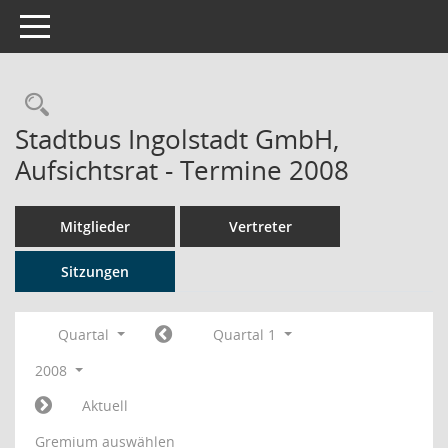
Toggle navigation
Rechercheauswahl
Stadtbus Ingolstadt GmbH,
Aufsichtsrat - Termine 2008
Mitglieder
Vertreter
Sitzungen
Quartal
Quartal 1
2008
Aktuell
Gremium auswählen