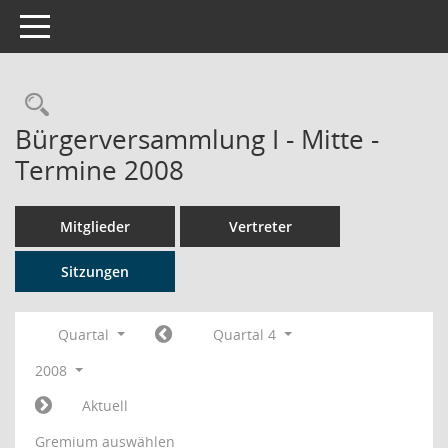
Toggle navigation
Rechercheauswahl
Bürgerversammlung I - Mitte -
Termine 2008
Mitglieder
Vertreter
Sitzungen
Quartal
Quartal 4
2008
Aktuell
Gremium auswählen