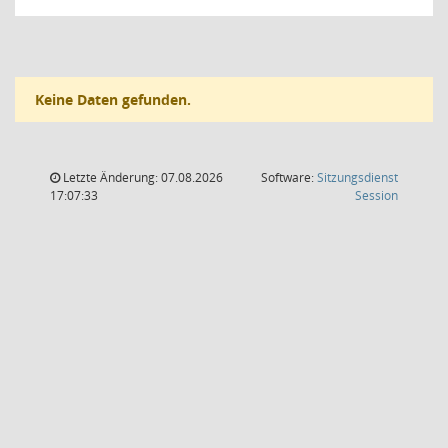
Keine Daten gefunden.
Letzte Änderung: 07.08.2026
Software:
Sitzungsdienst
(Wird in
17:07:33
Session