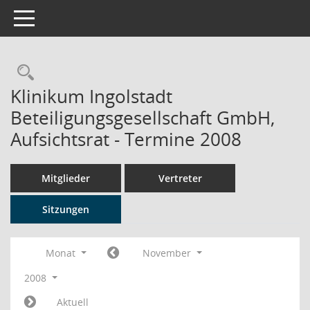
Toggle navigation
Rechercheauswahl
Klinikum Ingolstadt
Beteiligungsgesellschaft GmbH,
Aufsichtsrat - Termine 2008
Mitglieder
Vertreter
Sitzungen
Monat
November
2008
Aktuell