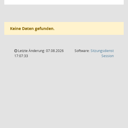
Keine Daten gefunden.
Letzte Änderung: 07.08.2026
Software:
Sitzungsdienst
(Wird in
17:07:33
Session