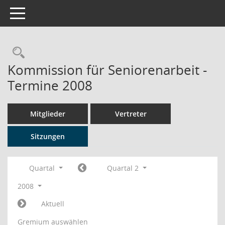
Toggle navigation
Rechercheauswahl
Kommission für Seniorenarbeit -
Termine 2008
Mitglieder
Vertreter
Sitzungen
Quartal
Quartal 2
2008
Aktuell
Gremium auswählen