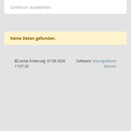
Gremium auswählen
Keine Daten gefunden.
Letzte Änderung: 07.08.2026
Software:
Sitzungsdienst
(Wird in
17:07:33
Session