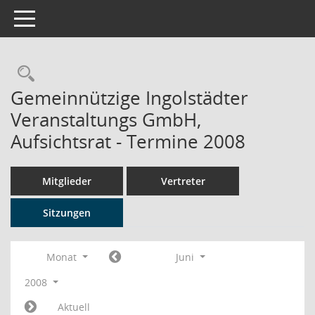
Toggle navigation
Rechercheauswahl
Gemeinnützige Ingolstädter
Veranstaltungs GmbH,
Aufsichtsrat - Termine 2008
Mitglieder
Vertreter
Sitzungen
Monat
Juni
2008
Aktuell