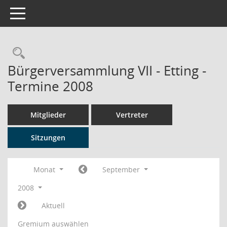
Toggle navigation
Rechercheauswahl
Bürgerversammlung VII - Etting -
Termine 2008
Mitglieder
Vertreter
Sitzungen
Monat
September
2008
Aktuell
Gremium auswählen