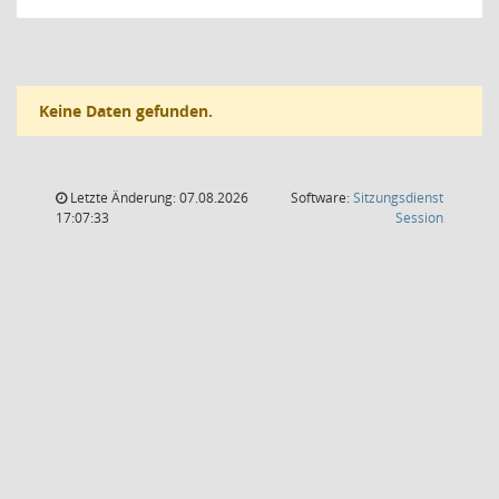
Keine Daten gefunden.
Letzte Änderung: 07.08.2026
Software:
Sitzungsdienst
(Wird in
17:07:33
Session