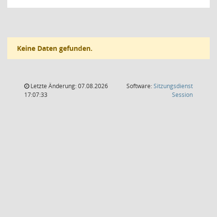
Keine Daten gefunden.
Letzte Änderung: 07.08.2026
Software:
Sitzungsdienst
(Wird in
17:07:33
Session