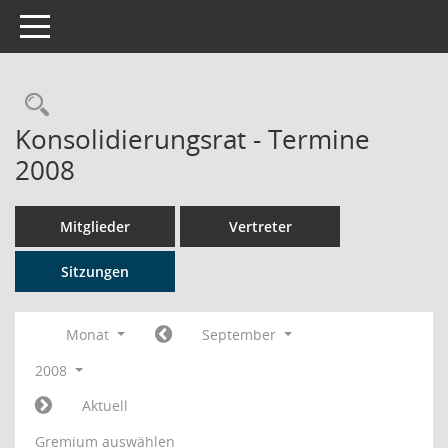
Toggle navigation
Rechercheauswahl
Konsolidierungsrat - Termine
2008
Mitglieder
Vertreter
Sitzungen
Monat
September
2008
Aktuell
Gremium auswählen