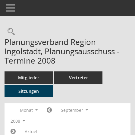
Toggle navigation
Rechercheauswahl
Planungsverband Region
Ingolstadt, Planungsausschuss -
Termine 2008
Mitglieder
Vertreter
Sitzungen
Monat
September
2008
Aktuell