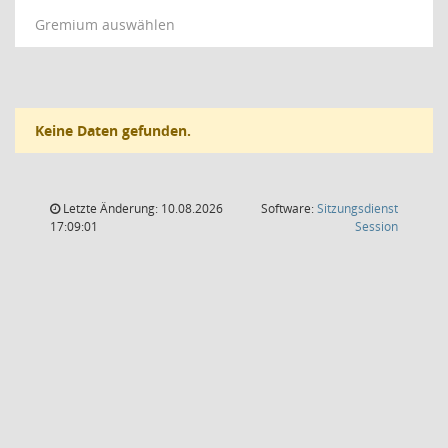
Gremium auswählen
Keine Daten gefunden.
Letzte Änderung: 10.08.2026
Software:
Sitzungsdienst
(Wird in
17:09:01
Session