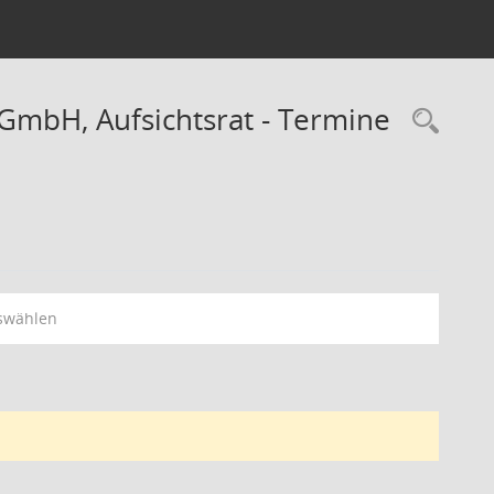
GmbH, Aufsichtsrat - Termine
Rec
swählen