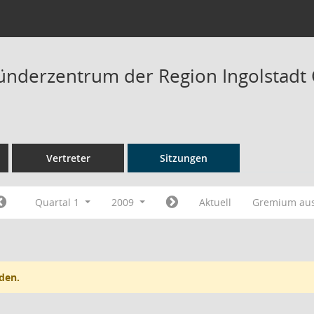
ründerzentrum der Region Ingolstadt 
Vertreter
Sitzungen
Quartal 1
2009
Aktuell
Gremium au
den.