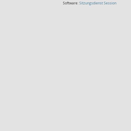
(Wird in
Software:
Sitzungsdienst
Session