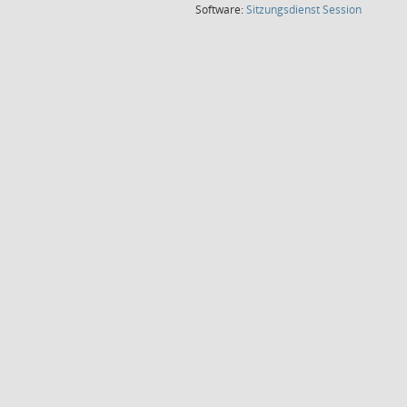
(Wird in
Software:
Sitzungsdienst
Session