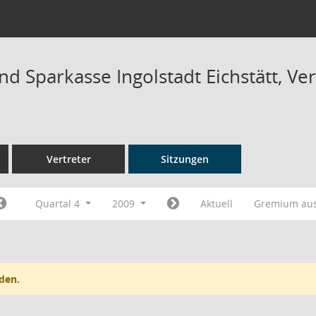
d Sparkasse Ingolstadt Eichstätt, 
Vertreter
Sitzungen
Quartal 4
2009
Aktuell
Gremium au
den.