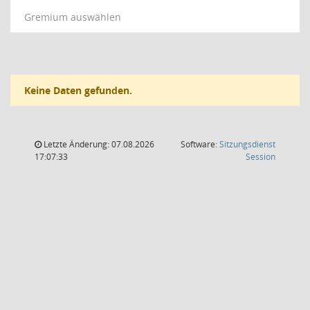
Gremium auswählen
Keine Daten gefunden.
Letzte Änderung: 07.08.2026
Software:
Sitzungsdienst
(Wird in
17:07:33
Session