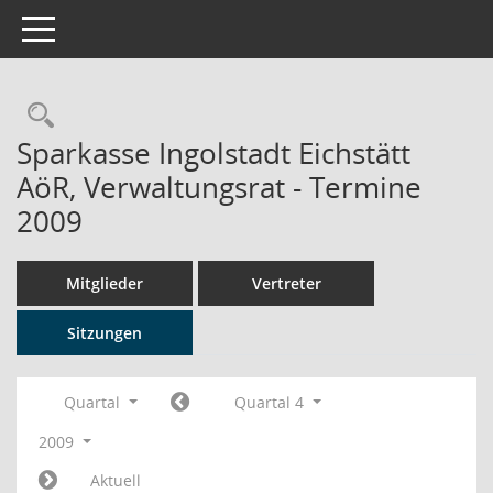
Toggle navigation
Rechercheauswahl
Sparkasse Ingolstadt Eichstätt
AöR, Verwaltungsrat - Termine
2009
Mitglieder
Vertreter
Sitzungen
Quartal
Quartal 4
2009
Aktuell