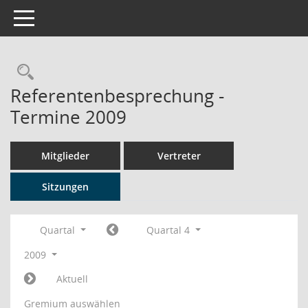
Toggle navigation
Rechercheauswahl
Referentenbesprechung -
Termine 2009
Mitglieder
Vertreter
Sitzungen
Quartal
Quartal 4
2009
Aktuell
Gremium auswählen