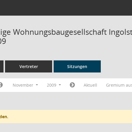
ge Wohnungsbaugesellschaft Ingolsta
09
Vertreter
Sitzungen
November
2009
Aktuell
Gremium au
den.