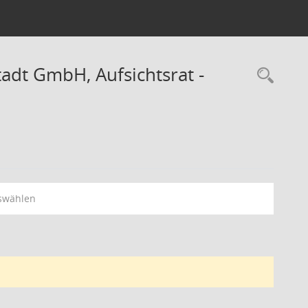
dt GmbH, Aufsichtsrat -
Rec
swählen