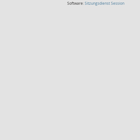
(Wird in
Software:
Sitzungsdienst
Session