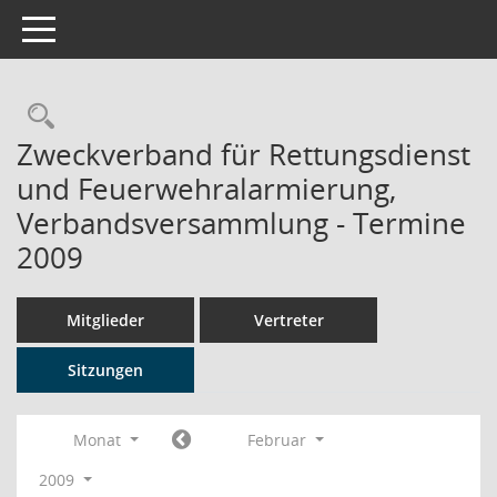
Toggle navigation
Rechercheauswahl
Zweckverband für Rettungsdienst
und Feuerwehralarmierung,
Verbandsversammlung - Termine
2009
Mitglieder
Vertreter
Sitzungen
Monat
Februar
2009