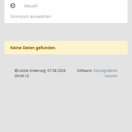
Aktuell
Gremium auswählen
Keine Daten gefunden.
Letzte Änderung: 07.08.2026
Software:
Sitzungsdienst
(Wird in
09:09:10
Session