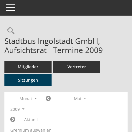
Toggle navigation
Rechercheauswahl
Stadtbus Ingolstadt GmbH,
Aufsichtsrat - Termine 2009
Mitglieder
Vertreter
Sitzungen
Monat
Mai
2009
Aktuell
Gremium auswählen