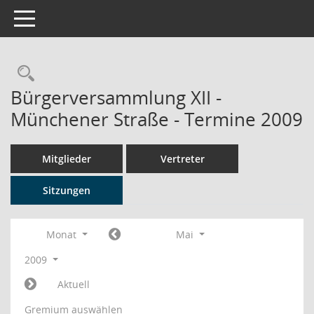
Toggle navigation
Rechercheauswahl
Bürgerversammlung XII -
Münchener Straße - Termine 2009
Mitglieder
Vertreter
Sitzungen
Monat
Mai
2009
Aktuell
Gremium auswählen