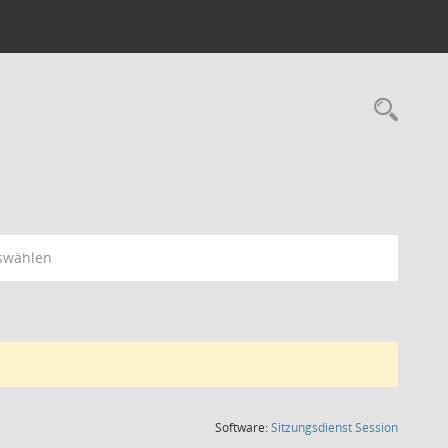
Rec
swählen
(Wird in
Software:
Sitzungsdienst
Session