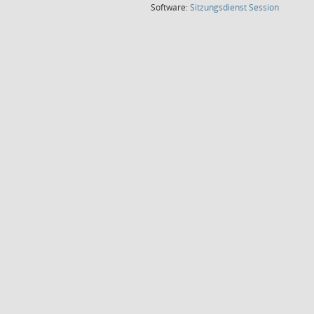
(Wird in
Software:
Sitzungsdienst
Session