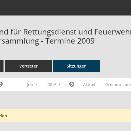
d für Rettungsdienst und Feuerweh
rsammlung - Termine 2009
Vertreter
Sitzungen
Juli
2009
Aktuell
Gremium au
den.