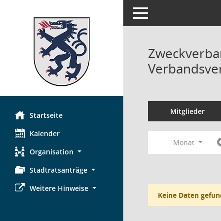
Toggle navigation
Zweckverban
Verbandsve
Mitglieder
Startseite
Kalender
Monat
Organisation
Stadtratsanträge
Weitere Hinweise
Keine Daten gefun