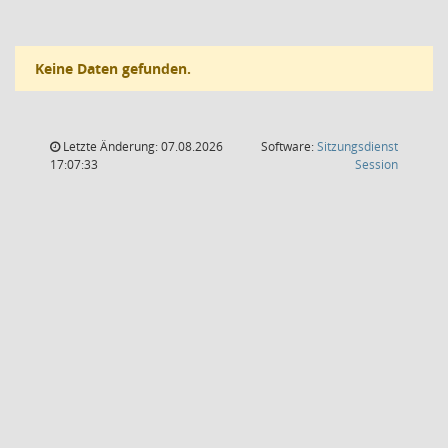
Keine Daten gefunden.
Letzte Änderung: 07.08.2026
Software:
Sitzungsdienst
(Wird in
17:07:33
Session