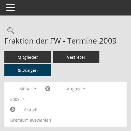
Toggle navigation
Rechercheauswahl
Fraktion der FW - Termine 2009
Mitglieder
Vertreter
Sitzungen
Monat
August
2009
Aktuell
Gremium auswählen