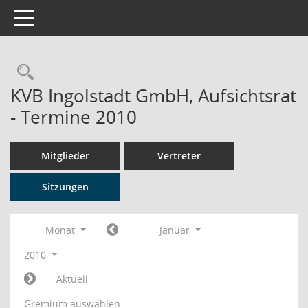
Toggle navigation
Rechercheauswahl
KVB Ingolstadt GmbH, Aufsichtsrat
- Termine 2010
Mitglieder
Vertreter
Sitzungen
Monat
Januar
2010
Aktuell
Gremium auswählen