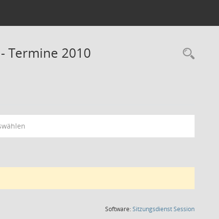
 - Termine 2010
Rec
swählen
(Wird in
Software:
Sitzungsdienst
Session