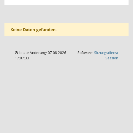
Keine Daten gefunden.
Letzte Änderung: 07.08.2026
Software:
Sitzungsdienst
(Wird in
17:07:33
Session