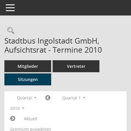
Toggle navigation
Rechercheauswahl
Stadtbus Ingolstadt GmbH,
Aufsichtsrat - Termine 2010
Mitglieder
Vertreter
Sitzungen
Quartal
Quartal 1
2010
Aktuell
Gremium auswählen