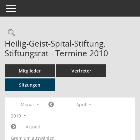
Toggle navigation
Rechercheauswahl
Heilig-Geist-Spital-Stiftung,
Stiftungsrat - Termine 2010
Mitglieder
Vertreter
Sitzungen
Monat
April
2010
Aktuell
Gremium auswählen