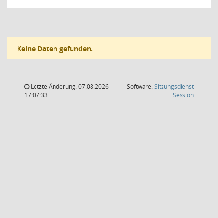
Keine Daten gefunden.
Letzte Änderung: 07.08.2026
Software:
Sitzungsdienst
(Wird in
17:07:33
Session