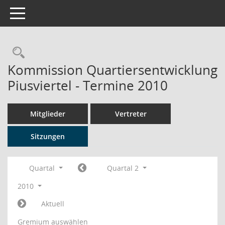
Toggle navigation
Rechercheauswahl
Kommission Quartiersentwicklung
Piusviertel - Termine 2010
Mitglieder
Vertreter
Sitzungen
Quartal
Quartal 2
2010
Aktuell
Gremium auswählen