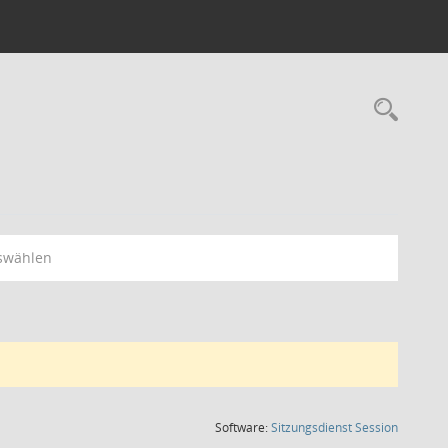
Rec
swählen
(Wird in
Software:
Sitzungsdienst
Session