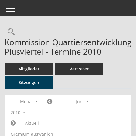
Toggle navigation
Rechercheauswahl
Kommission Quartiersentwicklung
Piusviertel - Termine 2010
Mitglieder
Vertreter
Sitzungen
Monat
Juni
2010
Aktuell
Gremium auswählen