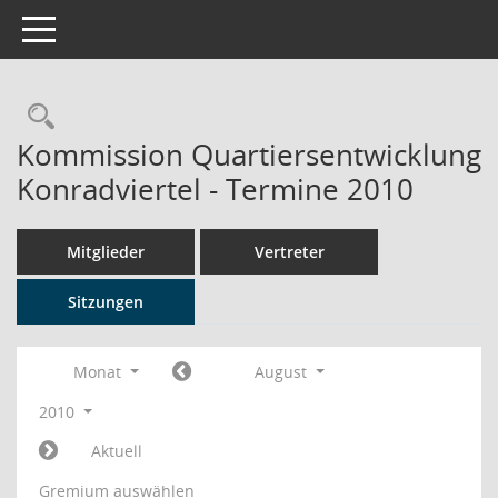
Toggle navigation
Rechercheauswahl
Kommission Quartiersentwicklung
Konradviertel - Termine 2010
Mitglieder
Vertreter
Sitzungen
Monat
August
2010
Aktuell
Gremium auswählen