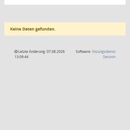
Keine Daten gefunden.
Letzte Änderung: 07.08.2026
Software:
Sitzungsdienst
(Wird in
13:09:44
Session