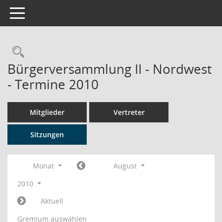
Toggle navigation
Rechercheauswahl
Bürgerversammlung II - Nordwest
- Termine 2010
Mitglieder
Vertreter
Sitzungen
Monat
August
2010
Aktuell
Gremium auswählen