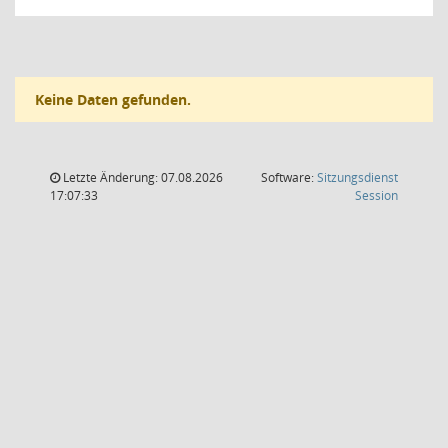
Keine Daten gefunden.
Letzte Änderung: 07.08.2026
Software:
Sitzungsdienst
(Wird in
17:07:33
Session