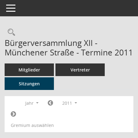
Toggle navigation
Rechercheauswahl
Bürgerversammlung XII -
Münchener Straße - Termine 2011
Mitglieder
Vertreter
Sitzungen
Jahr
2011
Gremium auswählen