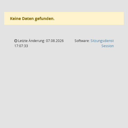
Keine Daten gefunden.
Letzte Änderung: 07.08.2026
Software:
Sitzungsdienst
(Wird in
17:07:33
Session