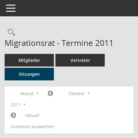
Toggle navigation
Rechercheauswahl
Migrationsrat - Termine 2011
Mitglieder
Vertreter
Sitzungen
Monat
Oktober
2011
Aktuell
Gremium auswählen