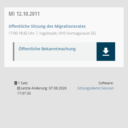
MI
12.10.2011
öffentliche Sitzung des Migrationsrates
17:00-18:42 Uhr
Ingolstadt, VHS Vortragsraum EG
Öffentliche Bekanntmachung
1 Satz
Software:
(Wird in
Letzte Änderung: 07.08.2026
Sitzungsdienst
Session
17:07:33