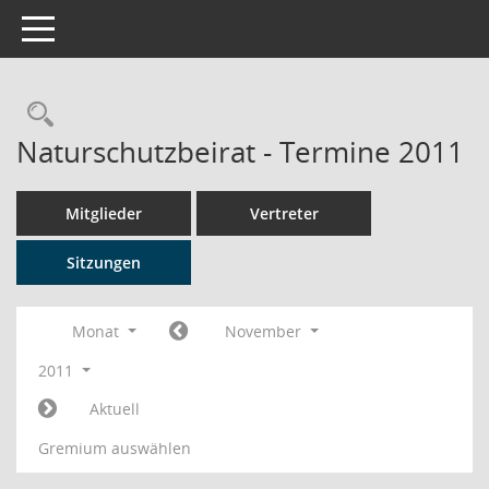
Toggle navigation
Rechercheauswahl
Naturschutzbeirat - Termine 2011
Mitglieder
Vertreter
Sitzungen
Monat
November
2011
Aktuell
Gremium auswählen