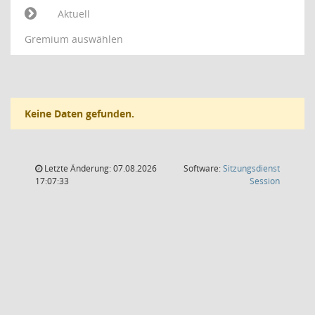
Aktuell
Gremium auswählen
Keine Daten gefunden.
Letzte Änderung: 07.08.2026
Software:
Sitzungsdienst
(Wird in
17:07:33
Session