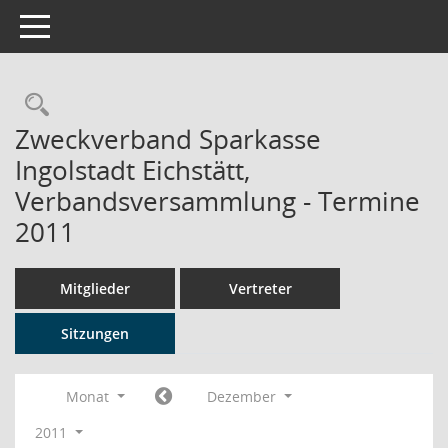
Toggle navigation
Rechercheauswahl
Zweckverband Sparkasse
Ingolstadt Eichstätt,
Verbandsversammlung - Termine
2011
Mitglieder
Vertreter
Sitzungen
Monat
Dezember
2011