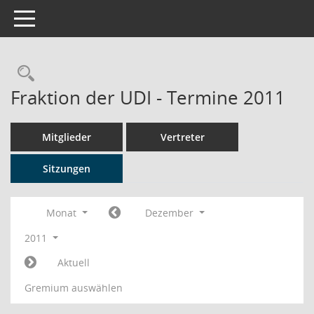
Toggle navigation
Rechercheauswahl
Fraktion der UDI - Termine 2011
Mitglieder
Vertreter
Sitzungen
Monat
Dezember
2011
Aktuell
Gremium auswählen