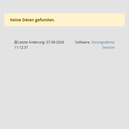
Keine Daten gefunden.
Letzte Änderung: 07.08.2026
Software:
Sitzungsdienst
(Wird in
11:12:31
Session