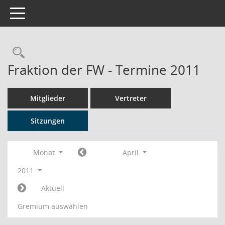
Toggle navigation
Rechercheauswahl
Fraktion der FW - Termine 2011
Mitglieder
Vertreter
Sitzungen
Monat
April
2011
Aktuell
Gremium auswählen