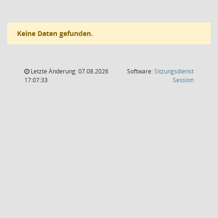
Keine Daten gefunden.
Letzte Änderung: 07.08.2026
Software:
Sitzungsdienst
(Wird in
17:07:33
Session