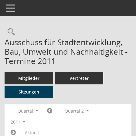
Toggle navigation
Rechercheauswahl
Ausschuss für Stadtentwicklung,
Bau, Umwelt und Nachhaltigkeit -
Termine 2011
Mitglieder
Vertreter
Sitzungen
Quartal
Quartal 2
2011
Aktuell