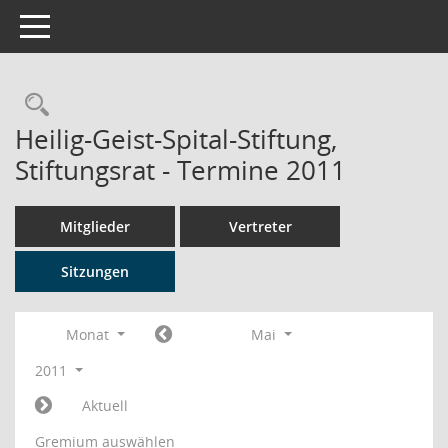
Toggle navigation
Rechercheauswahl
Heilig-Geist-Spital-Stiftung,
Stiftungsrat - Termine 2011
Mitglieder
Vertreter
Sitzungen
Monat
Mai
2011
Aktuell
Gremium auswählen