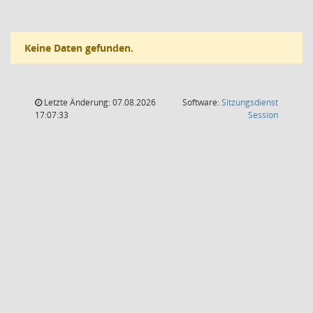
Keine Daten gefunden.
Letzte Änderung: 07.08.2026
Software:
Sitzungsdienst
(Wird in
17:07:33
Session