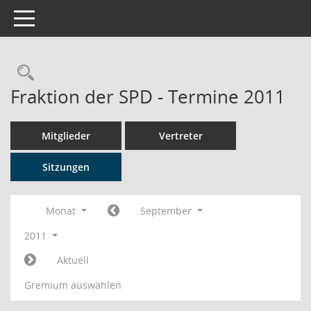
Toggle navigation
Rechercheauswahl
Fraktion der SPD - Termine 2011
Mitglieder
Vertreter
Sitzungen
Monat
September
2011
Aktuell
Gremium auswählen