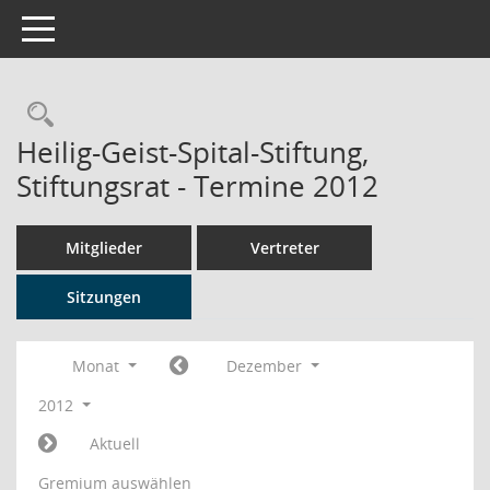
Toggle navigation
Rechercheauswahl
Heilig-Geist-Spital-Stiftung,
Stiftungsrat - Termine 2012
Mitglieder
Vertreter
Sitzungen
Monat
Dezember
2012
Aktuell
Gremium auswählen