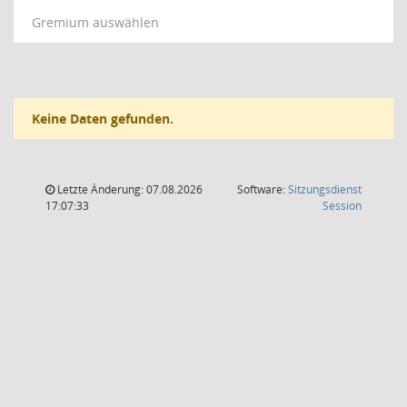
Gremium auswählen
Keine Daten gefunden.
Letzte Änderung: 07.08.2026
Software:
Sitzungsdienst
(Wird in
17:07:33
Session