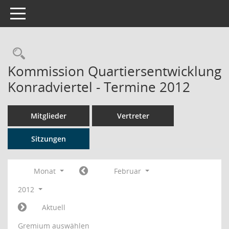
Toggle navigation
Rechercheauswahl
Kommission Quartiersentwicklung
Konradviertel - Termine 2012
Mitglieder
Vertreter
Sitzungen
Monat
Februar
2012
Aktuell
Gremium auswählen