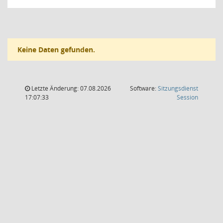
Keine Daten gefunden.
Letzte Änderung: 07.08.2026
Software:
Sitzungsdienst
(Wird in
17:07:33
Session